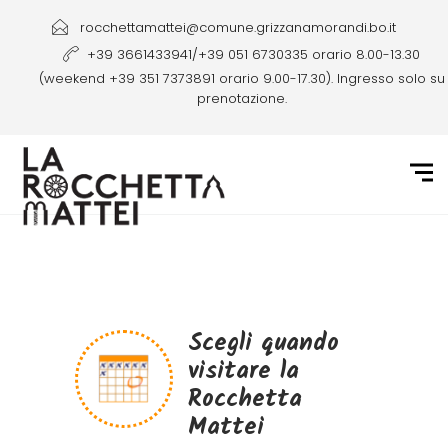
rocchettamattei@comune.grizzanamorandi.bo.it
+39 3661433941/+39 051 6730335 orario 8.00-13.30
(weekend +39 351 7373891 orario 9.00-17.30). Ingresso solo su
prenotazione.
Scegli quando
visitare la
Rocchetta
Mattei