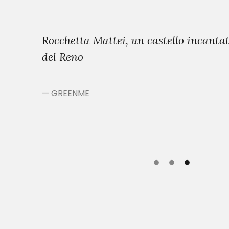
re
Rocchetta Mattei, un castello incantat
notica
del Reno
— GREENME