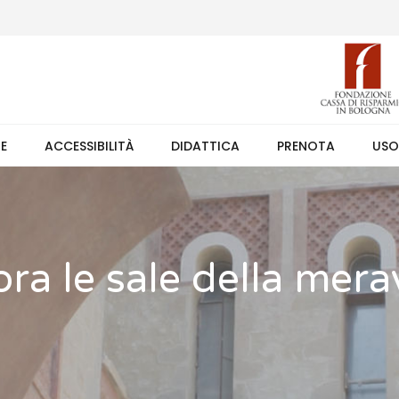
 (weekend +39 351 7373891 orario 9.00-17.30). Ingresso solo su pren
TE
ACCESSIBILITÀ
DIDATTICA
PRENOTA
USO
ra le sale della mera