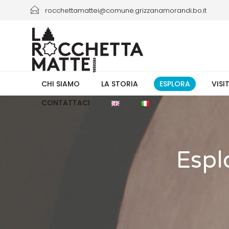
rocchettamattei@comune.grizzanamorandi.bo.it
+39 3661433941/+39 051 6730335 orario 8.00-13.30
CHI SIAMO
LA STORIA
ESPLORA
VISI
CONTATTACI
Esplo