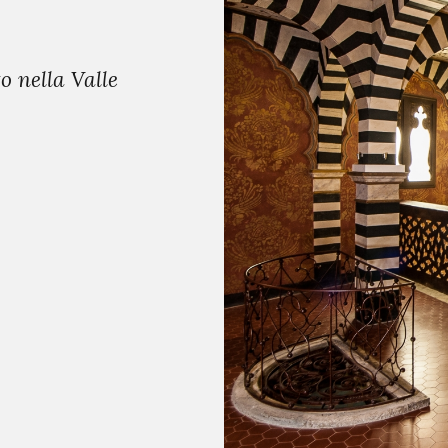
o nella Valle
Posti incredibili Vicino a Bo
incantato: Rocchetta Mattei
emiliano c'è un castello che
fiaba
— SIVIAGGIA