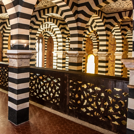
logna c’è un castello
 Sull’Appennino tosco-
 sembra uscito da una