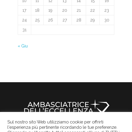
10
11
12
13
14
15
16
17
18
19
20
21
22
23
24
25
26
27
28
29
30
31
« Giu
Sul nostro sito Web utilizziamo cookie per offrirti
l'esperienza più pertinente ricordando le tue preferenze.
Il sito ufficiale della Rocchetta Mattei
Informativa Privacy
Cookies Policy
Credits