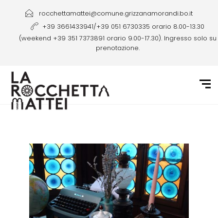
rocchettamattei@comune.grizzanamorandi.bo.it
+39 3661433941/+39 051 6730335 orario 8.00-13.30
(weekend +39 351 7373891 orario 9.00-17.30). Ingresso solo su
prenotazione.