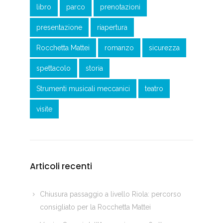
libro
parco
prenotazioni
presentazione
riapertura
Rocchetta Mattei
romanzo
sicurezza
spettacolo
storia
Strumenti musicali meccanici
teatro
visite
Articoli recenti
Chiusura passaggio a livello Riola: percorso
consigliato per la Rocchetta Mattei