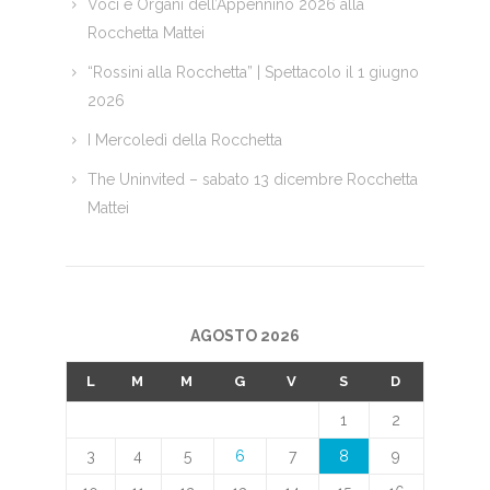
Voci e Organi dell’Appennino 2026 alla
Rocchetta Mattei
“Rossini alla Rocchetta” | Spettacolo il 1 giugno
2026
I Mercoledì della Rocchetta
The Uninvited – sabato 13 dicembre Rocchetta
Mattei
AGOSTO 2026
L
M
M
G
V
S
D
1
2
3
4
5
6
7
8
9