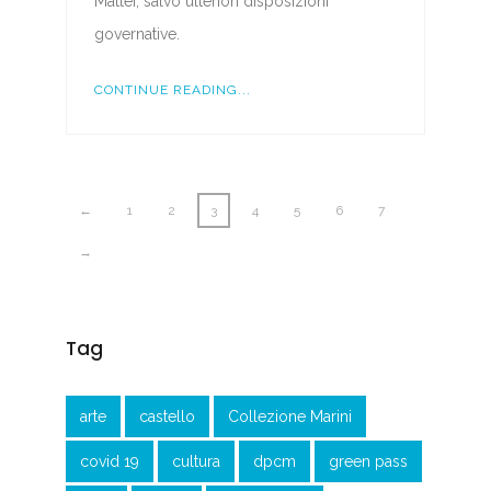
Mattei, salvo ulteriori disposizioni
governative.
CONTINUE READING...
←
1
2
3
4
5
6
7
→
Tag
arte
castello
Collezione Marini
covid 19
cultura
dpcm
green pass