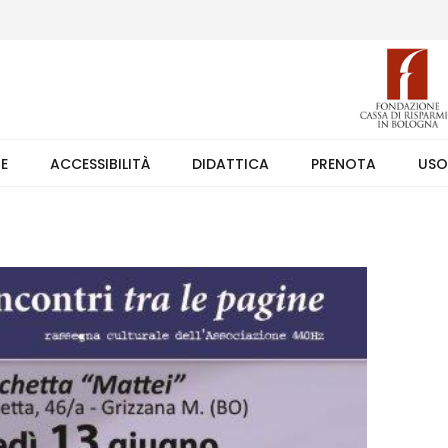
 (weekend +39 351 7373891 orario 9.00-17.30). Ingresso solo su pren
TE
ACCESSIBILITÀ
DIDATTICA
PRENOTA
USO