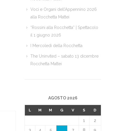
Voci e Organi dell’Appennino 2026
alla Rocchetta Mattei
“Rossini alla Rocchetta” | Spettacolo
il 1 giugno 2026
I Mercoledì della Rocchetta
The Uninvited – sabato 13 dicembre
Rocchetta Mattei
AGOSTO 2026
L
M
M
G
V
S
D
1
2
3
4
5
6
7
8
9