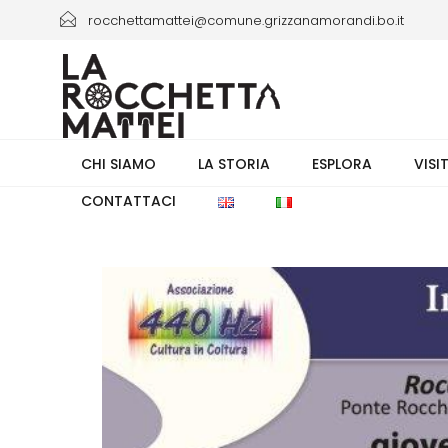
rocchettamattei@comune.grizzanamorandi.bo.it
+39 3661433941/+39 051 6730335 orario 8.00-13.30
CHI SIAMO
LA STORIA
ESPLORA
VISI
CONTATTACI