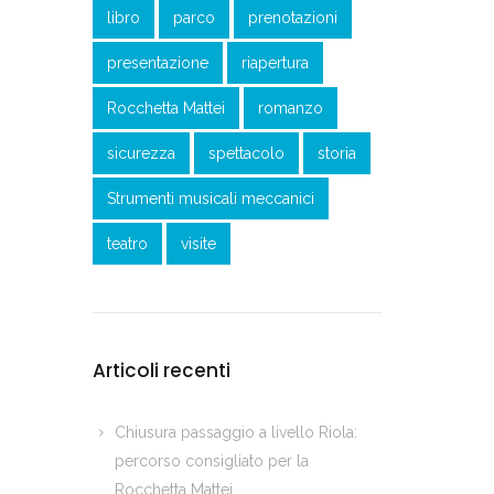
libro
parco
prenotazioni
presentazione
riapertura
Rocchetta Mattei
romanzo
sicurezza
spettacolo
storia
Strumenti musicali meccanici
teatro
visite
Articoli recenti
Chiusura passaggio a livello Riola:
percorso consigliato per la
Rocchetta Mattei