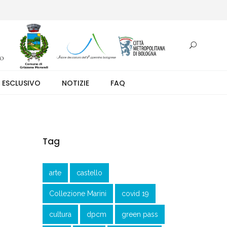
otazione.
 ESCLUSIVO
NOTIZIE
FAQ
Tag
arte
castello
Collezione Marini
covid 19
cultura
dpcm
green pass