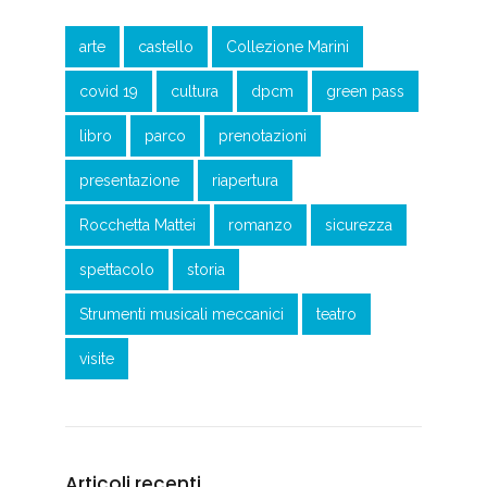
arte
castello
Collezione Marini
covid 19
cultura
dpcm
green pass
libro
parco
prenotazioni
presentazione
riapertura
Rocchetta Mattei
romanzo
sicurezza
spettacolo
storia
Strumenti musicali meccanici
teatro
visite
Articoli recenti