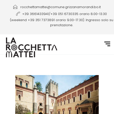
rocchettamattei@comune.grizzanamorandi.bo.it
+39 3661433941/+39 051 6730335 orario 8.00-13.30
(weekend +39 351 7373891 orario 9.00-17.30). Ingresso solo su
prenotazione.