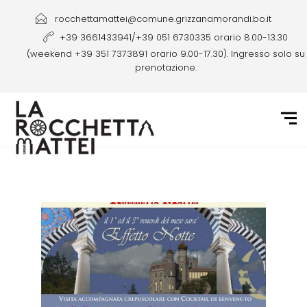
rocchettamattei@comune.grizzanamorandi.bo.it
+39 3661433941/+39 051 6730335 orario 8.00-13.30
(weekend +39 351 7373891 orario 9.00-17.30). Ingresso solo su
prenotazione.