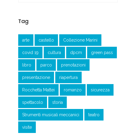
Tag
arte
castello
Collezione Marini
covid 19
cultura
dpcm
green pass
libro
parco
prenotazioni
presentazione
riapertura
Rocchetta Mattei
romanzo
sicurezza
spettacolo
storia
Strumenti musicali meccanici
teatro
visite