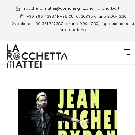
rocchettamattei@comune.grizzanamorandi.bo.it
+39 3661433941/+39 051 6730335 orario 8.00-13.30
(weekend +39 351 7373891 orario 9.00-17.30). Ingresso solo su
prenotazione.