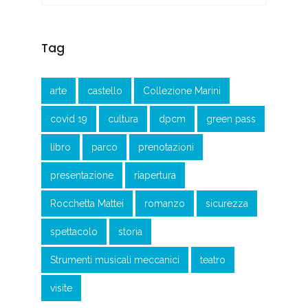
Tag
arte
castello
Collezione Marini
covid 19
cultura
dpcm
green pass
libro
parco
prenotazioni
presentazione
riapertura
Rocchetta Mattei
romanzo
sicurezza
spettacolo
storia
Strumenti musicali meccanici
teatro
visite