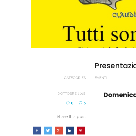
Presentazi
CATEGORIES
EVENTI
Domenica 
6 OTTOBRE 2018
0
0
Share this post