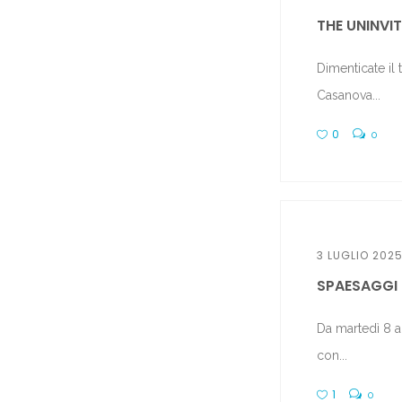
THE UNINVITE
Dimenticate il
Casanova...
0
0
3 LUGLIO 202
SPAESAGGI 
Da martedì 8 a
con...
1
0