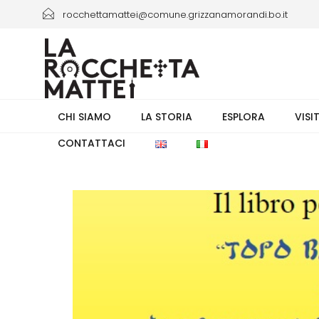
rocchettamattei@comune.grizzanamorandi.bo.it
+39 3661433941/+39 051 6730335 orario 8.00-13.30
CHI SIAMO
LA STORIA
ESPLORA
VISI
CONTATTACI