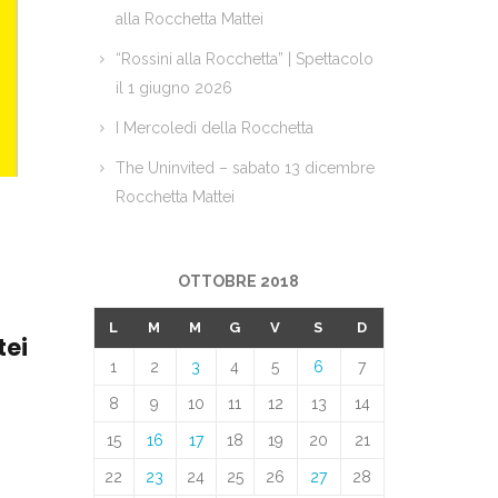
alla Rocchetta Mattei
“Rossini alla Rocchetta” | Spettacolo
il 1 giugno 2026
I Mercoledì della Rocchetta
The Uninvited – sabato 13 dicembre
Rocchetta Mattei
OTTOBRE 2018
L
M
M
G
V
S
D
tei
1
2
3
4
5
6
7
8
9
10
11
12
13
14
15
16
17
18
19
20
21
22
23
24
25
26
27
28