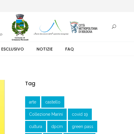
otazione.
 ESCLUSIVO
NOTIZIE
FAQ
Tag
arte
castello
Collezione Marini
covid 19
cultura
dpcm
green pass