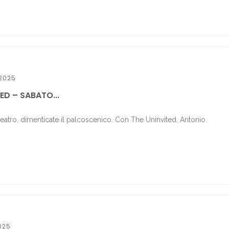
2025
ED – SABATO...
 teatro, dimenticate il palcoscenico. Con The Uninvited, Antonio
025