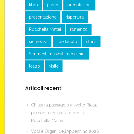
libro
parco
prenotazioni
presentazione
riapertura
Rocchetta Mattei
romanzo
sicurezza
spettacolo
storia
Strumenti musicali meccanici
teatro
visite
Articoli recenti
Chiusura passaggio a livello Riola:
percorso consigliato per la
Rocchetta Mattei
Voci e Organi dell’Appennino 2026