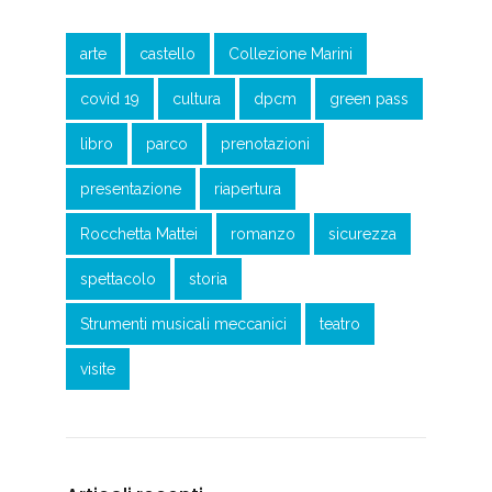
arte
castello
Collezione Marini
covid 19
cultura
dpcm
green pass
libro
parco
prenotazioni
presentazione
riapertura
Rocchetta Mattei
romanzo
sicurezza
spettacolo
storia
Strumenti musicali meccanici
teatro
visite