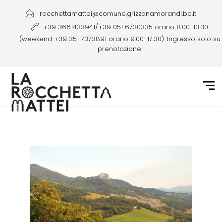
rocchettamattei@comune.grizzanamorandi.bo.it
+39 3661433941/+39 051 6730335 orario 8.00-13.30
(weekend +39 351 7373891 orario 9.00-17.30). Ingresso solo su
prenotazione.