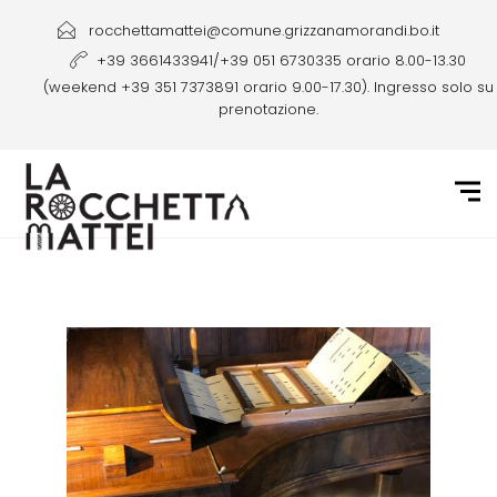
rocchettamattei@comune.grizzanamorandi.bo.it
+39 3661433941/+39 051 6730335 orario 8.00-13.30
(weekend +39 351 7373891 orario 9.00-17.30). Ingresso solo su
prenotazione.