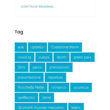
CONTINUE READING...
Tag
arte
castello
Collezione Marini
covid 19
cultura
dpcm
green pass
libro
parco
prenotazioni
presentazione
riapertura
Rocchetta Mattei
romanzo
sicurezza
spettacolo
storia
Strumenti musicali meccanici
teatro