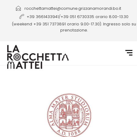
rocchettamattei@comune.grizzanamorandi.bo.it
+39 3661433941/+39 051 6730335 orario 8.00-13.30
(weekend +39 351 7373891 orario 9.00-17.30). Ingresso solo su
prenotazione.