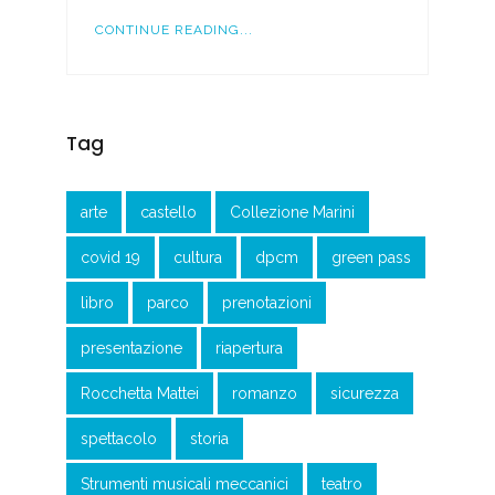
CONTINUE READING...
Tag
arte
castello
Collezione Marini
covid 19
cultura
dpcm
green pass
libro
parco
prenotazioni
presentazione
riapertura
Rocchetta Mattei
romanzo
sicurezza
spettacolo
storia
Strumenti musicali meccanici
teatro