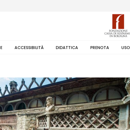
 (weekend +39 351 7373891 orario 9.00-17.30). Ingresso solo su pren
TE
ACCESSIBILITÀ
DIDATTICA
PRENOTA
USO