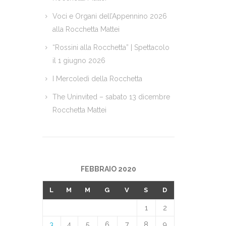
Voci e Organi dell’Appennino 2026
alla Rocchetta Mattei
“Rossini alla Rocchetta” | Spettacolo
il 1 giugno 2026
I Mercoledì della Rocchetta
The Uninvited – sabato 13 dicembre
Rocchetta Mattei
FEBBRAIO 2020
L
M
M
G
V
S
D
1
2
3
4
5
6
7
8
9