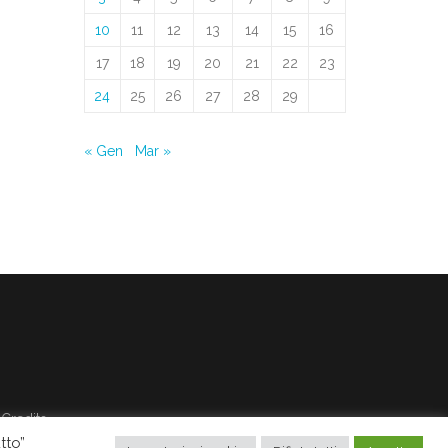
10
11
12
13
14
15
16
17
18
19
20
21
22
23
24
25
26
27
28
29
« Gen
Mar »
Credits
tto”