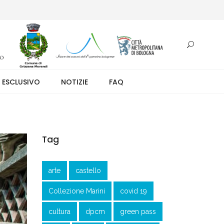
otazione.
 ESCLUSIVO
NOTIZIE
FAQ
Tag
arte
castello
Collezione Marini
covid 19
cultura
dpcm
green pass