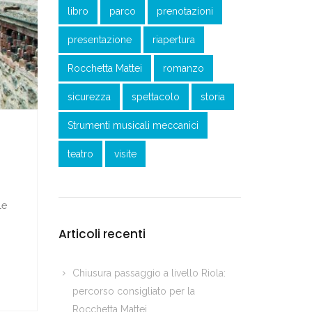
libro
parco
prenotazioni
presentazione
riapertura
Rocchetta Mattei
romanzo
sicurezza
spettacolo
storia
Strumenti musicali meccanici
teatro
visite
le
Articoli recenti
Chiusura passaggio a livello Riola:
percorso consigliato per la
Rocchetta Mattei