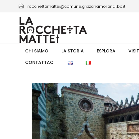
rocchettamattei@comune.grizzanamorandi.bo.it
+39 3661433941/+39 051 6730335 orario 8.00-13.30
CHI SIAMO
LA STORIA
ESPLORA
VISI
CONTATTACI