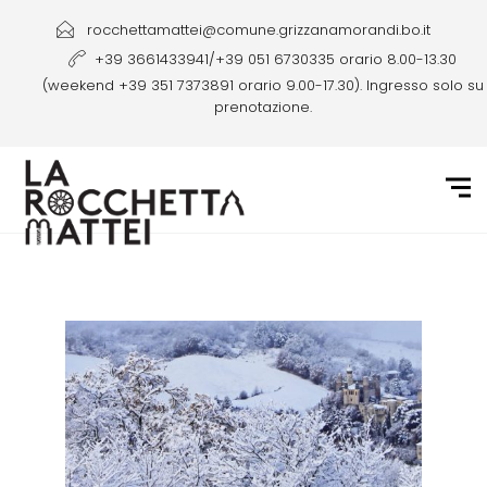
rocchettamattei@comune.grizzanamorandi.bo.it
+39 3661433941/+39 051 6730335 orario 8.00-13.30
(weekend +39 351 7373891 orario 9.00-17.30). Ingresso solo su
prenotazione.