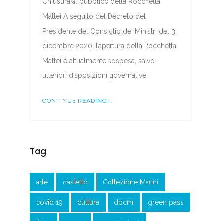
Chiusura al pubblico della Rocchetta
Mattei A seguito del Decreto del
Presidente del Consiglio dei Ministri del 3
dicembre 2020, l’apertura della Rocchetta
Mattei è attualmente sospesa, salvo
ulteriori disposizioni governative.
CONTINUE READING...
Tag
arte
castello
Collezione Marini
covid 19
cultura
dpcm
green pass