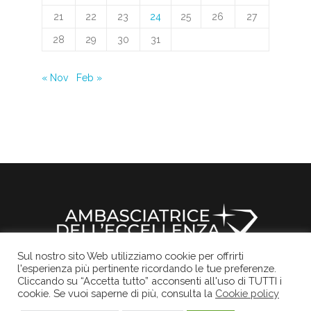
21
22
23
24
25
26
27
28
29
30
31
« Nov
Feb »
Sul nostro sito Web utilizziamo cookie per offrirti
l'esperienza più pertinente ricordando le tue preferenze.
Il sito ufficiale della Rocchetta Mattei
Informativa Privacy
Cookies Policy
Credits
Cliccando su “Accetta tutto” acconsenti all'uso di TUTTI i
cookie. Se vuoi saperne di più, consulta la
Cookie policy
© 2017
Rocchetta Mattei
, Tutti i diritti sono