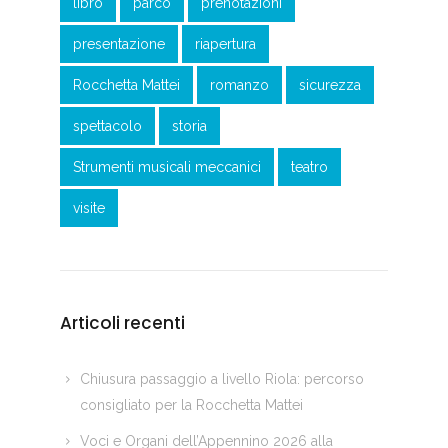
libro
parco
prenotazioni
presentazione
riapertura
Rocchetta Mattei
romanzo
sicurezza
spettacolo
storia
Strumenti musicali meccanici
teatro
visite
Articoli recenti
Chiusura passaggio a livello Riola: percorso
consigliato per la Rocchetta Mattei
Voci e Organi dell’Appennino 2026 alla