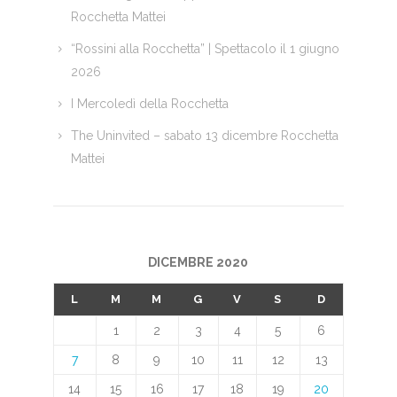
Rocchetta Mattei
“Rossini alla Rocchetta” | Spettacolo il 1 giugno
2026
I Mercoledì della Rocchetta
The Uninvited – sabato 13 dicembre Rocchetta
Mattei
DICEMBRE 2020
L
M
M
G
V
S
D
1
2
3
4
5
6
7
8
9
10
11
12
13
14
15
16
17
18
19
20