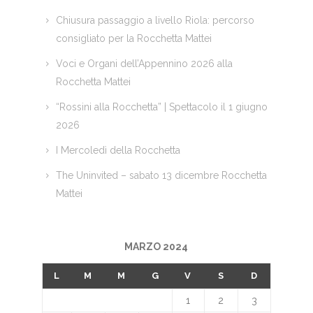
Chiusura passaggio a livello Riola: percorso
consigliato per la Rocchetta Mattei
Voci e Organi dell’Appennino 2026 alla
Rocchetta Mattei
“Rossini alla Rocchetta” | Spettacolo il 1 giugno
2026
I Mercoledì della Rocchetta
The Uninvited – sabato 13 dicembre Rocchetta
Mattei
MARZO 2024
L
M
M
G
V
S
D
1
2
3