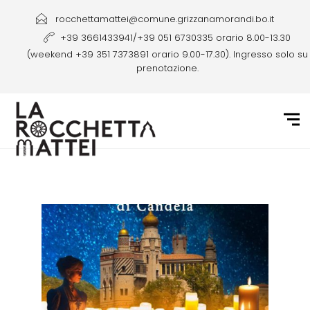
rocchettamattei@comune.grizzanamorandi.bo.it
+39 3661433941/+39 051 6730335 orario 8.00-13.30
(weekend +39 351 7373891 orario 9.00-17.30). Ingresso solo su
prenotazione.