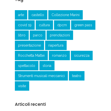
arte
castello
Collezione Marini
covid 19
cultura
dpcm
green pass
libro
parco
prenotazioni
presentazione
riapertura
Rocchetta Mattei
romanzo
sicurezza
spettacolo
storia
Strumenti musicali meccanici
teatro
visite
Articoli recenti