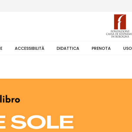
 (weekend +39 351 7373891 orario 9.00-17.30). Ingresso solo su pren
TE
ACCESSIBILITÀ
DIDATTICA
PRENOTA
USO