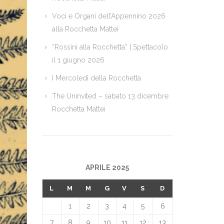
Voci e Organi dell’Appennino 2026
alla Rocchetta Mattei
“Rossini alla Rocchetta” | Spettacolo
il 1 giugno 2026
I Mercoledì della Rocchetta
The Uninvited – sabato 13 dicembre
Rocchetta Mattei
APRILE 2025
L
M
M
G
V
S
D
1
2
3
4
5
6
7
8
9
10
11
12
13