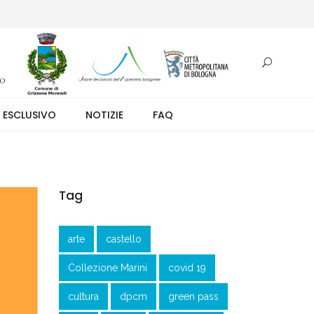
otazione.
 ESCLUSIVO
NOTIZIE
FAQ
Tag
arte
castello
Collezione Marini
covid 19
cultura
dpcm
green pass