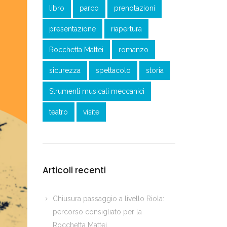
libro
parco
prenotazioni
presentazione
riapertura
Rocchetta Mattei
romanzo
sicurezza
spettacolo
storia
Strumenti musicali meccanici
teatro
visite
Articoli recenti
Chiusura passaggio a livello Riola:
percorso consigliato per la
Rocchetta Mattei