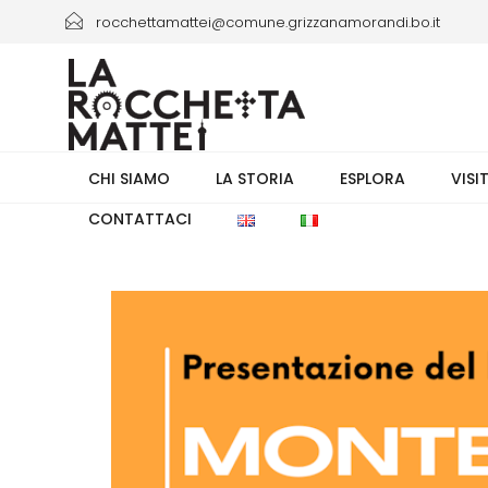
rocchettamattei@comune.grizzanamorandi.bo.it
+39 3661433941/+39 051 6730335 orario 8.00-13.30
CHI SIAMO
LA STORIA
ESPLORA
VISI
CONTATTACI