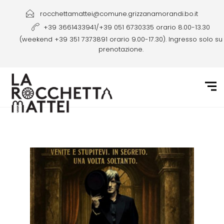
rocchettamattei@comune.grizzanamorandi.bo.it
+39 3661433941/+39 051 6730335 orario 8.00-13.30
(weekend +39 351 7373891 orario 9.00-17.30). Ingresso solo su
prenotazione.