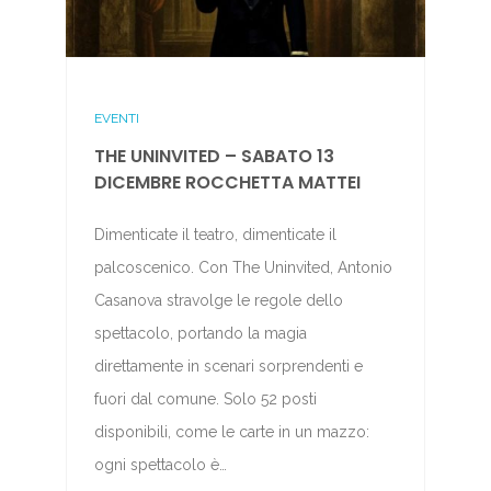
EVENTI
THE UNINVITED – SABATO 13
DICEMBRE ROCCHETTA MATTEI
Dimenticate il teatro, dimenticate il
palcoscenico. Con The Uninvited, Antonio
Casanova stravolge le regole dello
spettacolo, portando la magia
direttamente in scenari sorprendenti e
fuori dal comune. Solo 52 posti
disponibili, come le carte in un mazzo:
ogni spettacolo è…