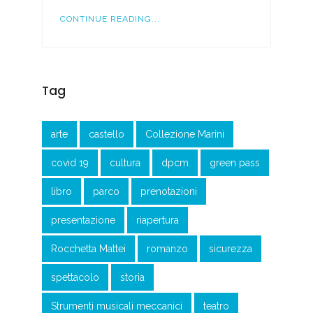
CONTINUE READING...
Tag
arte
castello
Collezione Marini
covid 19
cultura
dpcm
green pass
libro
parco
prenotazioni
presentazione
riapertura
Rocchetta Mattei
romanzo
sicurezza
spettacolo
storia
Strumenti musicali meccanici
teatro