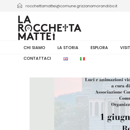
rocchettamattei@comune.grizzanamorandi.bo.it
+39 3661433941/+39 051 6730335 orario 8.00-13.30
CHI SIAMO
LA STORIA
ESPLORA
VISI
CONTATTACI