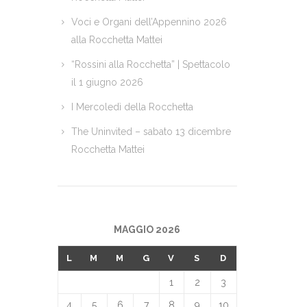
Voci e Organi dell’Appennino 2026
alla Rocchetta Mattei
“Rossini alla Rocchetta” | Spettacolo
il 1 giugno 2026
I Mercoledì della Rocchetta
The Uninvited – sabato 13 dicembre
Rocchetta Mattei
MAGGIO 2026
L
M
M
G
V
S
D
1
2
3
4
5
6
7
8
9
10