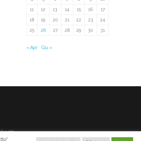
11
12
13
14
15
16
17
18
19
20
21
22
23
24
25
26
27
28
29
30
31
« Apr
Giu »
Credits
tto”