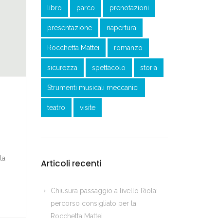
libro
parco
prenotazioni
presentazione
riapertura
Rocchetta Mattei
romanzo
sicurezza
spettacolo
storia
Strumenti musicali meccanici
teatro
visite
la
Articoli recenti
Chiusura passaggio a livello Riola:
percorso consigliato per la
Rocchetta Mattei