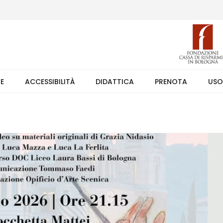
 (weekend +39 351 7373891 orario 9.00-17.30). Ingresso solo su pren
TE
ACCESSIBILITÀ
DIDATTICA
PRENOTA
USO