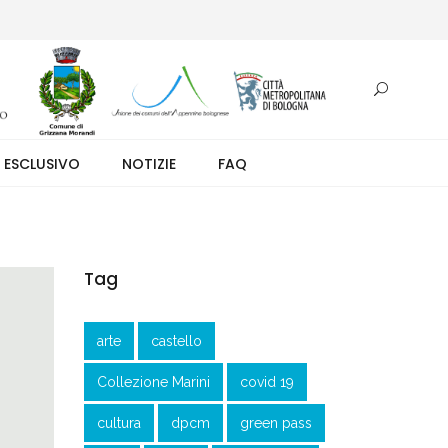
otazione.
 ESCLUSIVO
NOTIZIE
FAQ
Tag
arte
castello
Collezione Marini
covid 19
cultura
dpcm
green pass