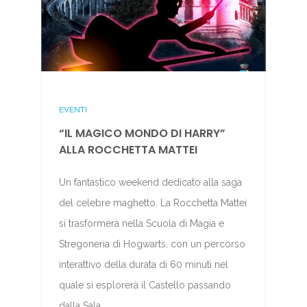
EVENTI
“IL MAGICO MONDO DI HARRY”
ALLA ROCCHETTA MATTEI
Un fantastico weekend dedicato alla saga
del celebre maghetto. La Rocchetta Mattei
si trasformerà nella Scuola di Magia e
Stregoneria di Hogwarts, con un percorso
interattivo della durata di 60 minuti nel
quale si esplorerà il Castello passando
dalla Sala…