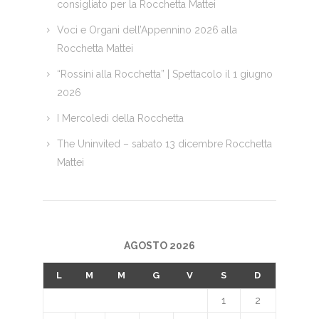
consigliato per la Rocchetta Mattei
Voci e Organi dell’Appennino 2026 alla
Rocchetta Mattei
“Rossini alla Rocchetta” | Spettacolo il 1 giugno
2026
I Mercoledì della Rocchetta
The Uninvited – sabato 13 dicembre Rocchetta
Mattei
AGOSTO 2026
L
M
M
G
V
S
D
1
2