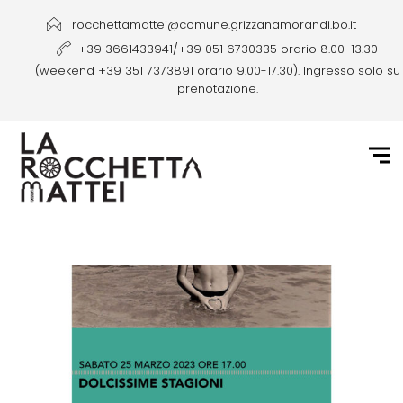
rocchettamattei@comune.grizzanamorandi.bo.it
+39 3661433941/+39 051 6730335 orario 8.00-13.30
(weekend +39 351 7373891 orario 9.00-17.30). Ingresso solo su
prenotazione.