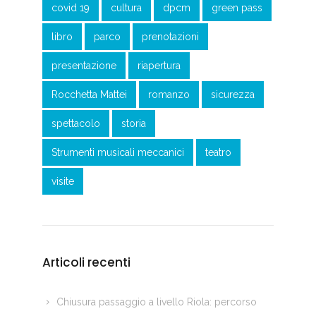
covid 19
cultura
dpcm
green pass
libro
parco
prenotazioni
presentazione
riapertura
Rocchetta Mattei
romanzo
sicurezza
spettacolo
storia
Strumenti musicali meccanici
teatro
visite
Articoli recenti
Chiusura passaggio a livello Riola: percorso