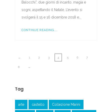
Balocchi”, due giorni di incanto, magia e
sogni, aspettando il Natale. L’evento si
svolgerà il 15 e 16 dicembre 2018 e…
CONTINUE READING...
←
1
2
3
4
5
6
7
8
→
Tag
arte
castello
Collezione Marini