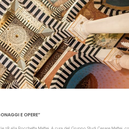
SONAGGI E OPERE”
alle 18 alla Rocchetta Mattei. A cura del Gruppo Studi Cesare Mattei, c