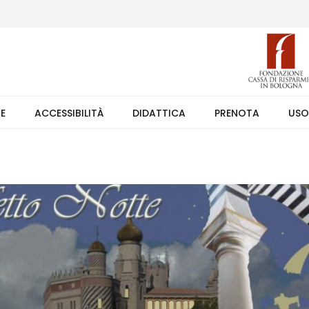
 (weekend +39 351 7373891 orario 9.00-17.30). Ingresso solo su pren
TE
ACCESSIBILITÀ
DIDATTICA
PRENOTA
USO