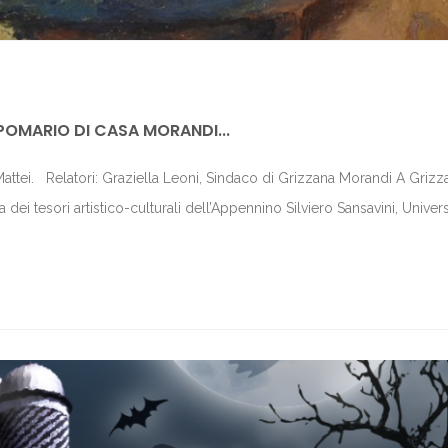
 POMARIO DI CASA MORANDI...
attei. Relatori: Graziella Leoni, Sindaco di Grizzana Morandi A Grizz
ei tesori artistico-culturali dell’Appennino Silviero Sansavini, Univers