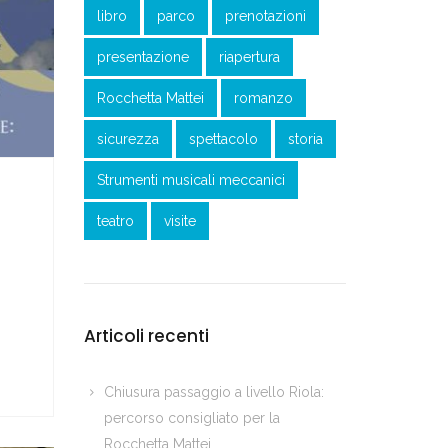
libro
parco
prenotazioni
presentazione
riapertura
Rocchetta Mattei
romanzo
sicurezza
spettacolo
storia
Strumenti musicali meccanici
teatro
visite
Articoli recenti
Chiusura passaggio a livello Riola:
percorso consigliato per la
Rocchetta Mattei