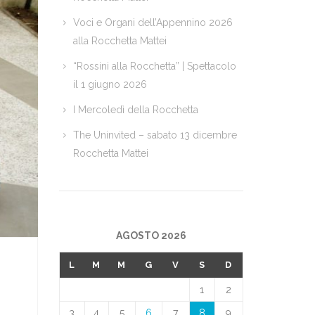
Voci e Organi dell’Appennino 2026
alla Rocchetta Mattei
“Rossini alla Rocchetta” | Spettacolo
il 1 giugno 2026
I Mercoledì della Rocchetta
The Uninvited – sabato 13 dicembre
Rocchetta Mattei
AGOSTO 2026
L
M
M
G
V
S
D
1
2
3
4
5
6
7
8
9