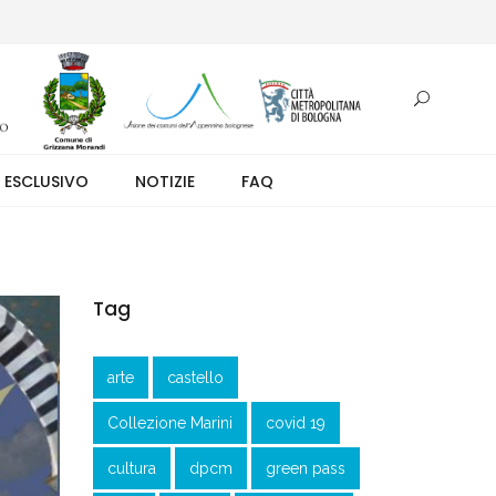
otazione.
 ESCLUSIVO
NOTIZIE
FAQ
Tag
arte
castello
Collezione Marini
covid 19
cultura
dpcm
green pass