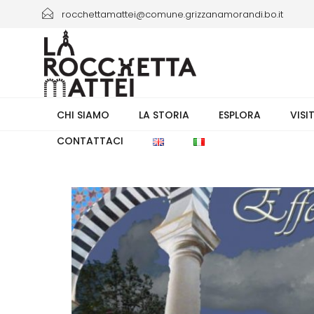
rocchettamattei@comune.grizzanamorandi.bo.it
+39 3661433941/+39 051 6730335 orario 8.00-13.30
CHI SIAMO
LA STORIA
ESPLORA
VISI
CONTATTACI