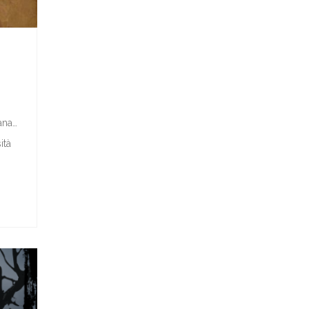
ana…
ità