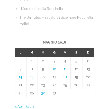
I Mercoledì della Rocchetta
The Uninvited – sabato 13 dicembre Rocchetta
Mattei
MAGGIO 2018
L
M
M
G
V
S
D
1
2
3
4
5
6
7
8
9
10
11
12
13
14
15
16
17
18
19
20
21
22
23
24
25
26
27
28
29
30
31
« Apr
Giu »