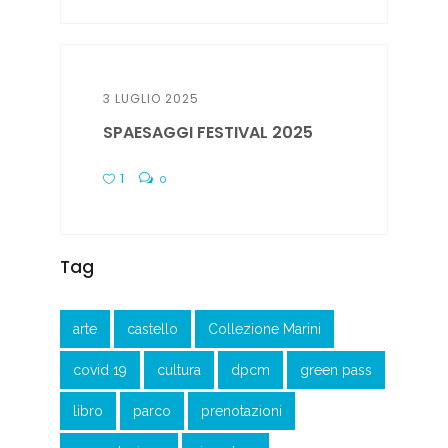
3 LUGLIO 2025
SPAESAGGI FESTIVAL 2025
1
0
Tag
arte
castello
Collezione Marini
covid 19
cultura
dpcm
green pass
libro
parco
prenotazioni