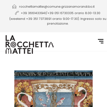
rocchettamattei@comune.grizzanamorandi.bo.it
+39 3661433941/+39 051 6730335 orario 8.00-13.30
(weekend +39 351 7373891 orario 9.00-17.30). Ingresso solo su
prenotazione.