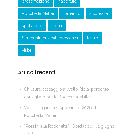
presentazione
riapertura
Rocchetta Mattei
romanzo
sicurezza
spettacolo
storia
Strumenti musicali meccanici
teatro
visite
Articoli recenti
Chiusura passaggio a livello Riola: percorso
consigliato per la Rocchetta Mattei
Voci e Organi dell’Appennino 2026 alla
Rocchetta Mattei
“Rossini alla Rocchetta” | Spettacolo il 1 giugno
2026