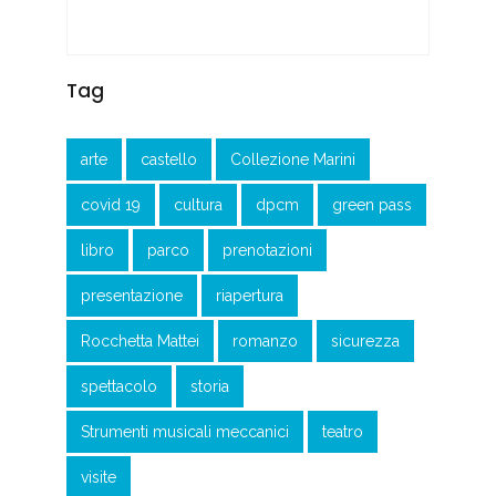
Tag
arte
castello
Collezione Marini
covid 19
cultura
dpcm
green pass
libro
parco
prenotazioni
presentazione
riapertura
Rocchetta Mattei
romanzo
sicurezza
spettacolo
storia
Strumenti musicali meccanici
teatro
visite