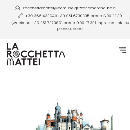
rocchettamattei@comune.grizzanamorandi.bo.it
+39 3661433941/+39 051 6730335 orario 8.00-13.30
(weekend +39 351 7373891 orario 9.00-17.30). Ingresso solo su
prenotazione.