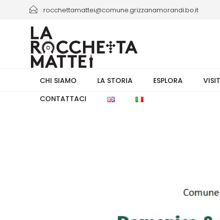
rocchettamattei@comune.grizzanamorandi.bo.it
+39 3661433941/+39 051 6730335 orario 8.00-13.30
CHI SIAMO
LA STORIA
ESPLORA
VISI
CONTATTACI