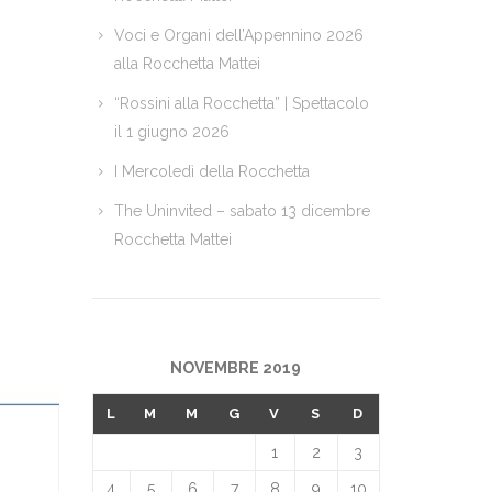
Voci e Organi dell’Appennino 2026
alla Rocchetta Mattei
“Rossini alla Rocchetta” | Spettacolo
il 1 giugno 2026
I Mercoledì della Rocchetta
The Uninvited – sabato 13 dicembre
Rocchetta Mattei
NOVEMBRE 2019
L
M
M
G
V
S
D
1
2
3
4
5
6
7
8
9
10