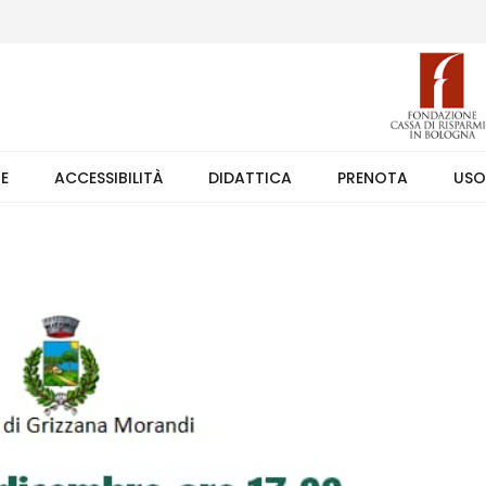
 (weekend +39 351 7373891 orario 9.00-17.30). Ingresso solo su pren
TE
ACCESSIBILITÀ
DIDATTICA
PRENOTA
USO