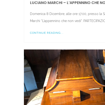
LUCIANO MARCHI – L’APPENNINO CHE NO
Domenica 8 Dicembre, alle ore 17.00, presso la Sa
Marchi “L’appennino che non vedi”. PARTECIPA
CONTINUE READING...