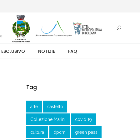
otazione.
 ESCLUSIVO
NOTIZIE
FAQ
Tag
arte
castello
Collezione Marini
covid 19
cultura
dpcm
green pass