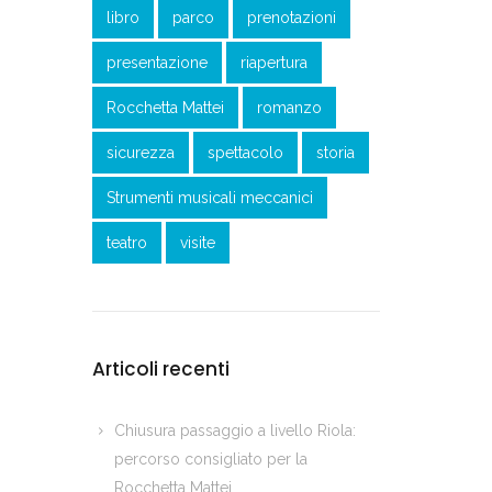
libro
parco
prenotazioni
presentazione
riapertura
Rocchetta Mattei
romanzo
sicurezza
spettacolo
storia
Strumenti musicali meccanici
teatro
visite
Articoli recenti
Chiusura passaggio a livello Riola:
percorso consigliato per la
Rocchetta Mattei