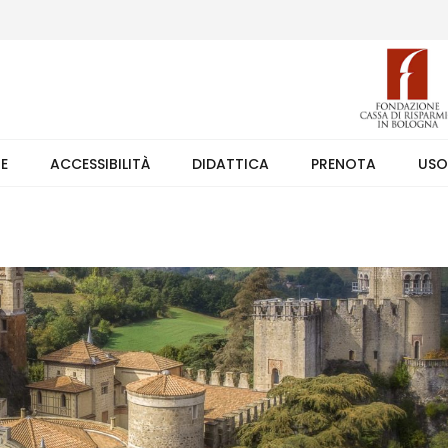
 (weekend +39 351 7373891 orario 9.00-17.30). Ingresso solo su pren
TE
ACCESSIBILITÀ
DIDATTICA
PRENOTA
USO