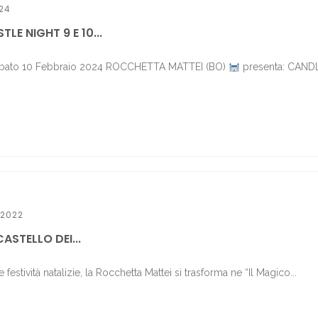
24
LE NIGHT 9 E 10...
Sabato 10 Febbraio 2024 ROCCHETTA MATTEI (BO)
presenta: CAND
 2022
ASTELLO DEI...
 festività natalizie, la Rocchetta Mattei si trasforma ne “Il Magico...