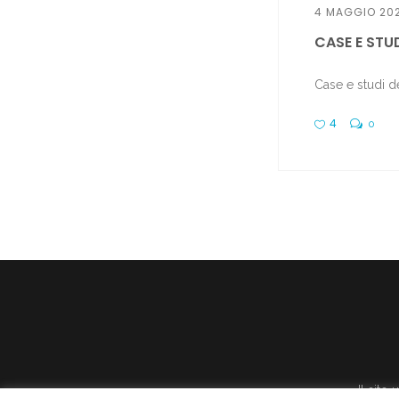
4 MAGGIO 20
CASE E STUD
Case e studi de
4
0
Il sito