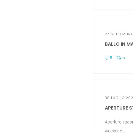
27 SETTEMBRE
BALLO IN MA
5
0
30 LUGLIO 20
APERTURE S
Aperture strao
weekend...