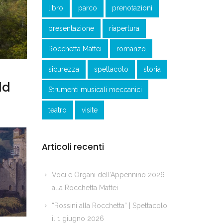
libro
parco
prenotazioni
presentazione
riapertura
Rocchetta Mattei
romanzo
sicurezza
spettacolo
storia
ld
Strumenti musicali meccanici
teatro
visite
Articoli recenti
Voci e Organi dell’Appennino 2026
alla Rocchetta Mattei
“Rossini alla Rocchetta” | Spettacolo
il 1 giugno 2026