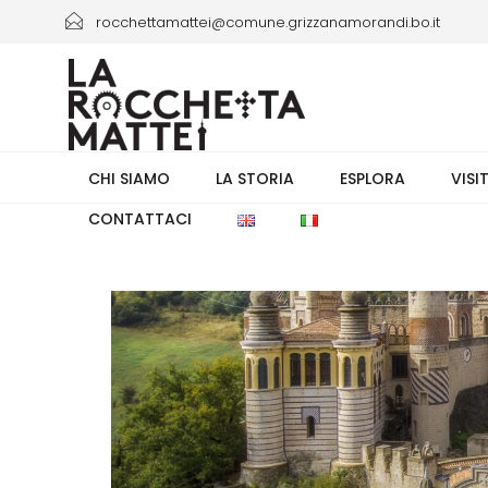
rocchettamattei@comune.grizzanamorandi.bo.it
+39 3661433941/+39 051 6730335 orario 8.00-13.30
CHI SIAMO
LA STORIA
ESPLORA
VISI
CONTATTACI