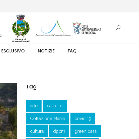
otazione.
 ESCLUSIVO
NOTIZIE
FAQ
Tag
arte
castello
Collezione Marini
covid 19
cultura
dpcm
green pass