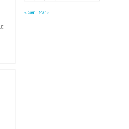
« Gen
Mar »
LE