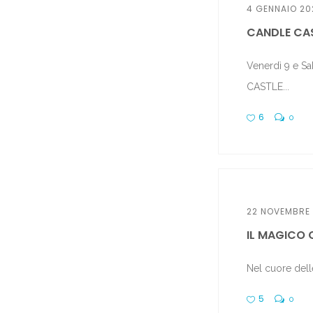
4 GENNAIO 20
CANDLE CAST
Venerdì 9 e 
CASTLE...
6
0
22 NOVEMBRE
IL MAGICO C
Nel cuore delle
5
0