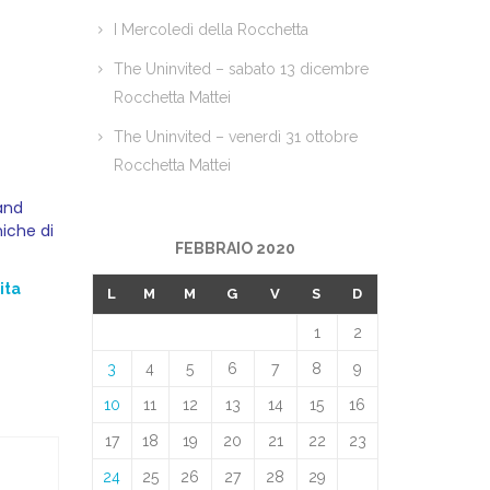
I Mercoledì della Rocchetta
The Uninvited – sabato 13 dicembre
Rocchetta Mattei
The Uninvited – venerdì 31 ottobre
Rocchetta Mattei
and
iche di
FEBBRAIO 2020
ita
L
M
M
G
V
S
D
1
2
3
4
5
6
7
8
9
10
11
12
13
14
15
16
17
18
19
20
21
22
23
24
25
26
27
28
29