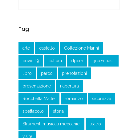
Tag
arte
castello
Collezione Marini
covid 19
cultura
dpcm
green pass
libro
parco
prenotazioni
presentazione
riapertura
Rocchetta Mattei
romanzo
sicurezza
spettacolo
storia
Strumenti musicali meccanici
teatro
visite