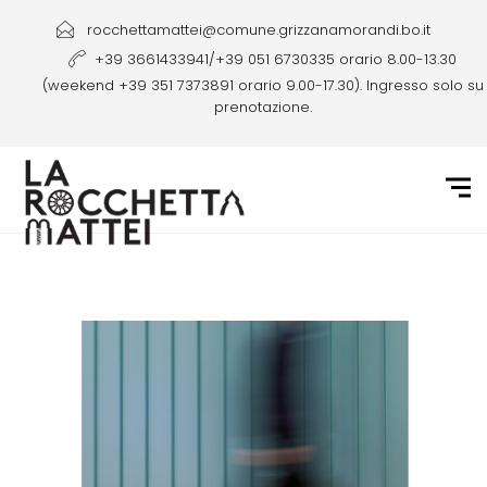
rocchettamattei@comune.grizzanamorandi.bo.it
+39 3661433941/+39 051 6730335 orario 8.00-13.30
(weekend +39 351 7373891 orario 9.00-17.30). Ingresso solo su
prenotazione.