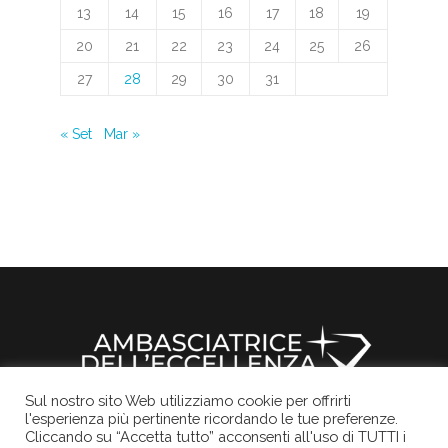
13
14
15
16
17
18
19
20
21
22
23
24
25
26
27
28
29
30
31
« Set
Mar »
Sul nostro sito Web utilizziamo cookie per offrirti
l'esperienza più pertinente ricordando le tue preferenze.
Il sito ufficiale della Rocchetta Mattei
Informativa Privacy
Cookies Policy
Credits
Cliccando su “Accetta tutto” acconsenti all'uso di TUTTI i