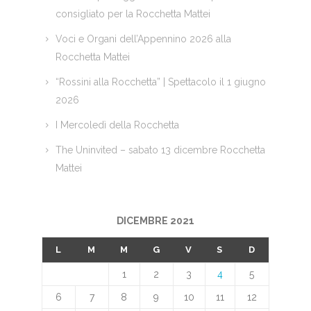
consigliato per la Rocchetta Mattei
Voci e Organi dell’Appennino 2026 alla
Rocchetta Mattei
“Rossini alla Rocchetta” | Spettacolo il 1 giugno
2026
I Mercoledì della Rocchetta
The Uninvited – sabato 13 dicembre Rocchetta
Mattei
DICEMBRE 2021
L
M
M
G
V
S
D
1
2
3
4
5
6
7
8
9
10
11
12