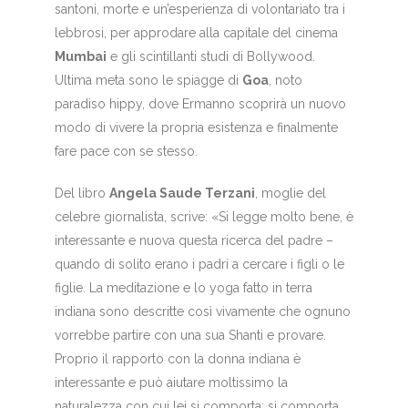
santoni, morte e un’esperienza di volontariato tra i
lebbrosi, per approdare alla capitale del cinema
Mumbai
e gli scintillanti studi di Bollywood.
Ultima meta sono le spiagge di
Goa
, noto
paradiso hippy, dove Ermanno scoprirà un nuovo
modo di vivere la propria esistenza e finalmente
fare pace con se stesso.
Del libro
Angela Saude Terzani
, moglie del
celebre giornalista, scrive: «Si legge molto bene, è
interessante e nuova questa ricerca del padre –
quando di solito erano i padri a cercare i figli o le
figlie. La meditazione e lo yoga fatto in terra
indiana sono descritte così vivamente che ognuno
vorrebbe partire con una sua Shanti e provare.
Proprio il rapporto con la donna indiana è
interessante e può aiutare moltissimo la
naturalezza con cui lei si comporta: si comporta