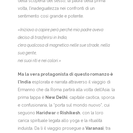
della scoperta del sesso, la paura della prima
volta, l’inadeguatezza nei confronti di un
sentimento così grande e potente.
«Iniziavo a capire però perché mio padre aveva
deciso di trasferirsi in India,
c’era qualcosa di magnetico nelle sue strade, nella
sua gente,
nei suoi riti e nei colori.»
Ma la vera protagonista di questo romanzo è
l’India
esplorata e narrata attraverso il viaggio di
Ermanno che da Roma partirà alla volta dell’Asia: la
prima tappa è
New Delhi
, capitale caotica, sporca
e confusionaria, la “porta sul mondo nuovo”, cui
seguono
Haridwar
e
Rishikesh
, con la loro
carica spirituale legata allo yoga e la ritualità
induista. Da lì il viaggio prosegue a
Varanasi
, tra