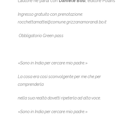
L’autore ne parla con
Daniele Bosi
, editore Polaris
Ingresso gratuito con prenotazione:
rocchettamattei@comune.grizzanamorandi.bo.it
Obbligatorio Green pass
«
Sono in India per cercare mio padre
.»
La cosa era così sconvolgente per me che per
comprenderla
nella sua realtà dovetti ripeterla ad alta voce
.
«
Sono in India per cercare mio padre
.»