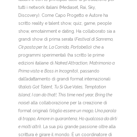
tutti i network italiani (Mediaset, Rai, Sky,
Discovery). Come Capo Progetto e Autore ha
scritto reality e talent show, quiz, game, people
show, emotainment e dating. Ha collaborato sia a
grandi show di prima serata (
Festival di Sanremo,
C’è posta per te, La Corrida, Portobello
) che a
programmi sperimentali (ha scritto le prime
edizioni italiane di
Naked Attraction, Matrimonio a
Prima vista
e
Boss in Incognito
), passando
dall’adattamento di grandi format internazionali
(
Italia’s Got Talent, Tu Si Que Vales, Temptation
Island, I can do that!, This time next year, Bring the
noise
) alla collaborazione per la creazione di
format originali (
Voglio essere un mago, Una parola
di troppo, Amore in quarantena, Ho qualcosa da dirti
e molti altri
). La sua più grande passione oltre alla
scrittura è girare il mondo. È un coordinatore di