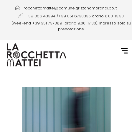
rocchettamattei@comune.grizzanamorandi.bo.it
+39 3661433941/+39 051 6730335 orario 8.00-13.30
(weekend +39 351 7373891 orario 9.00-17.30). Ingresso solo su
prenotazione.