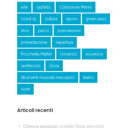
arte
castello
Collezione Marini
covid 19
cultura
dpcm
green pass
libro
parco
prenotazioni
presentazione
riapertura
Rocchetta Mattei
romanzo
sicurezza
spettacolo
storia
Strumenti musicali meccanici
teatro
visite
Articoli recenti
Chiusura passaggio a livello Riola: percorso